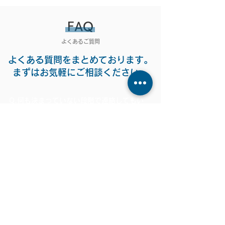
FAQ
​よくあるご質問
よくある質問をまとめております。
まずはお気軽にご相談ください。
Q.何も決まっていない段階で連絡してもい
いものでしょうか？
A. キャストブレーンは、キャスト選定だけでなく、
効果的な起用方法や企画内容の提案も行いますの
で、まずはお気軽にご相談ください。もちろん、ご
相談は無料です。
Q.この人はいくら？と質問したらすぐに回答が
もらえますか？
A. ご希望のキャスト、企画内容や稼働日数など、詳
細を詰めていく必要がありますので、すぐに価格を
お答えするのは難しいことが多いです。プロジェク